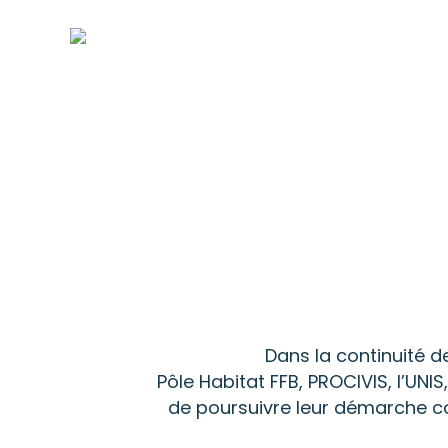
Skip
to
main
content
Dans la continuité de
Pôle Habitat FFB, PROCIVIS, l’UNI
de poursuivre leur démarche co