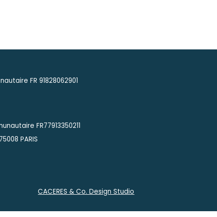
autaire FR 91828062901
munautaire FR77913350211
 75008 PARIS
CACERES & Co. Design Studio