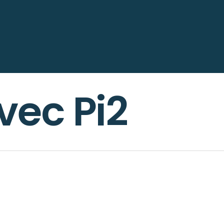
vec Pi2
0
0