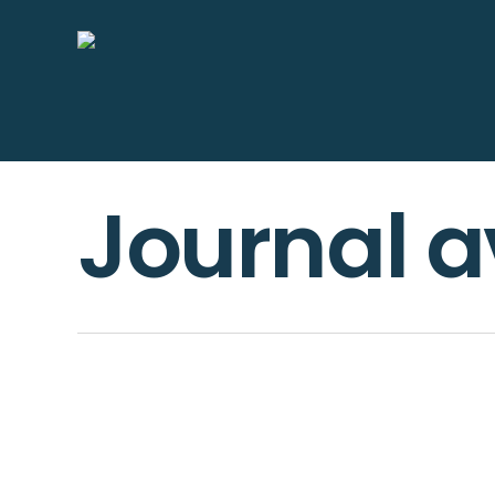
Skip
to
main
content
Journal a