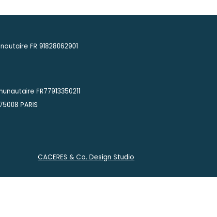
autaire FR 91828062901
munautaire FR77913350211
 75008 PARIS
CACERES & Co. Design Studio