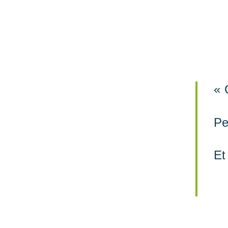
« 
Pe
Et