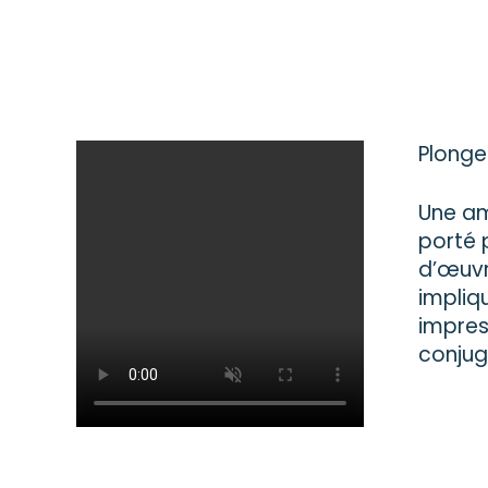
Plonge
Une am
porté 
d’œuvr
impliq
impres
conjug